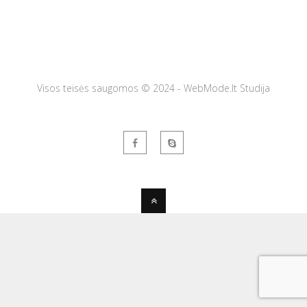
Visos teisės saugomos © 2024 - WebMode.lt Studija